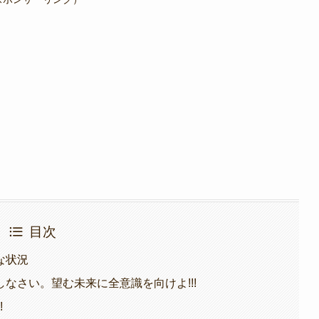
目次
な状況
なさい。望む未来に全意識を向けよ!!!
!