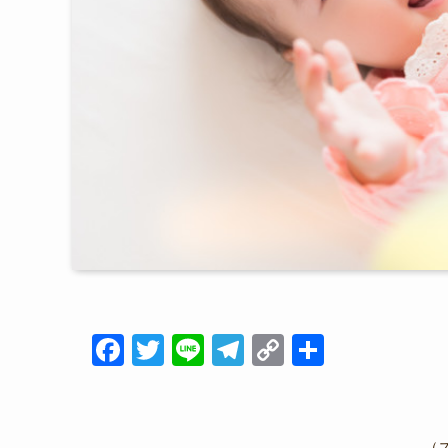
F
T
Li
T
C
共
a
wi
n
el
o
有
c
tt
e
e
p
e
er
gr
y
（