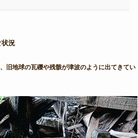
な状況
、旧地球の瓦礫や残骸が津波のように出てきてい