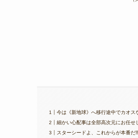
b
a
Li
o
m
n
o
k
k
今は《新地球》へ移行途中でカオス
細かい心配事は全部高次元にお任せし
スターシードよ、これからが本番だ!!