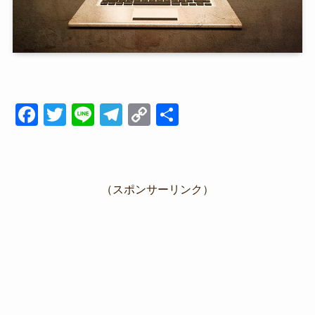
F
T
Li
T
C
共
a
wi
n
el
o
有
c
tt
e
e
p
e
er
gr
y
（スポンサーリンク）
b
a
Li
o
m
n
o
k
k