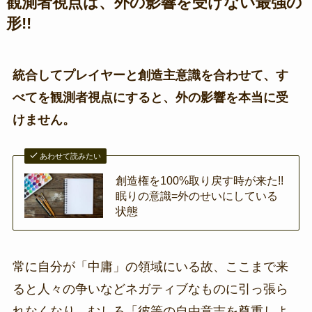
観測者視点は、外の影響を受けない最強の
形!!
統合してプレイヤーと創造主意識を合わせて、す
べてを観測者視点にすると、外の影響を本当に受
けません。
あわせて読みたい
創造権を100%取り戻す時が来た!!
眠りの意識=外のせいにしている
状態
常に自分が「中庸」の領域にいる故、ここまで来
ると人々の争いなどネガティブなものに引っ張ら
れなくなり、むしろ「彼等の自由意志を尊重しよ