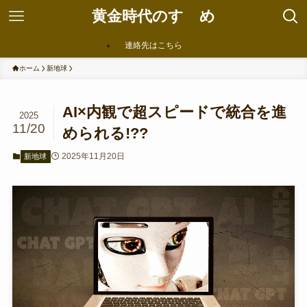
黄金時代のすゝめ
連絡先はこちら
ホーム
新地球
AI×内観で超スピードで統合を進
2025
11/20
められる!??
2025年11月20日
新地球