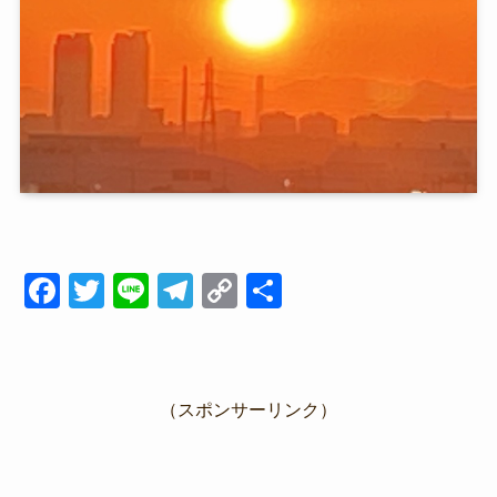
F
T
Li
T
C
共
a
wi
n
el
o
有
c
tt
e
e
p
e
er
gr
y
（スポンサーリンク）
b
a
Li
o
m
n