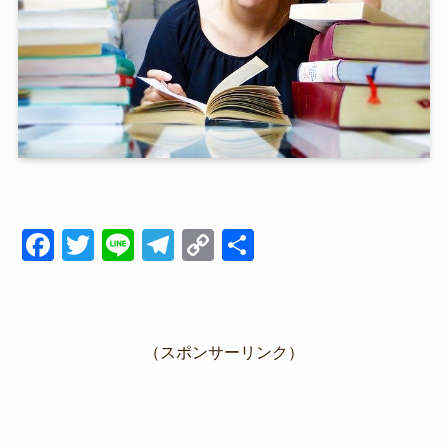
F
T
Li
T
C
共
a
wi
n
el
o
有
c
tt
e
e
p
e
er
gr
y
（スポンサーリンク）
b
a
Li
o
m
n
o
k