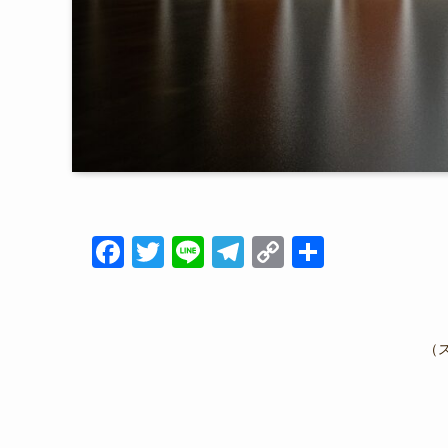
F
T
Li
T
C
共
a
wi
n
el
o
有
c
tt
e
e
p
e
er
gr
y
（
b
a
Li
o
m
n
o
k