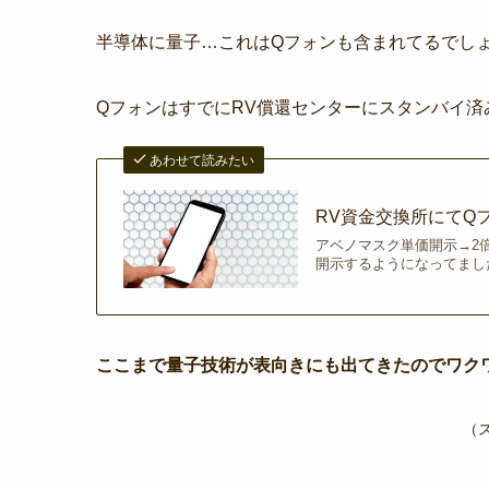
半導体に量子…これはQフォンも含まれてるでしょう
QフォンはすでにRV償還センターにスタンバイ済
あわせて読みたい
RV資金交換所にてQフ
アベノマスク単価開示→2倍
開示するようになってました
ここまで量子技術が表向きにも出てきたのでワクワ
（