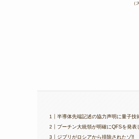
e
er
gr
y
（
b
a
Li
o
m
n
o
k
k
半導体先端記述の協力声明に量子技術も
プーチン大統領が明確にQFSを発表した
ジブリがロシアから排除されたゾ!!