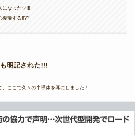
なったゾ!!!
帰する!!??
明記された!!!
、ここで久々の半導体を耳にしました!!