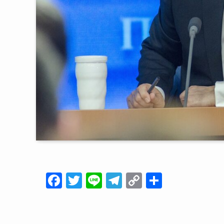
F
T
Li
T
C
共
a
wi
n
el
o
有
c
tt
e
e
p