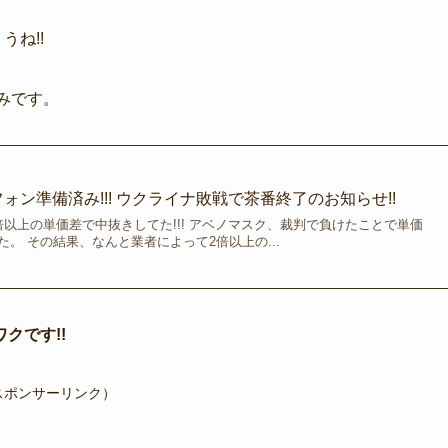
ね!!
みです。
ォン準備済み!!! ウクライナ敗戦で茶番終了のお知らせ!!
以上の単価差で中抜きしてた!!! アベノマスク、裁判で負けたことで単価
。 その結果、なんと業者によって2倍以上の...
クです!!
スポンサーリンク）