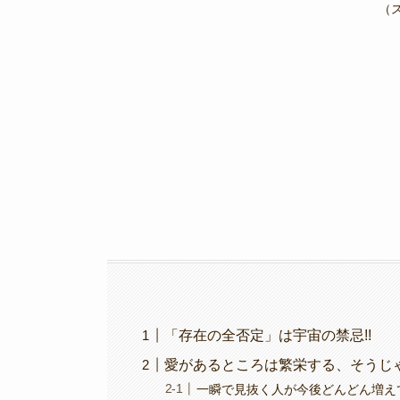
e
er
gr
y
（
b
a
Li
o
m
n
o
k
k
「存在の全否定」は宇宙の禁忌!!
愛があるところは繁栄する、そうじ
一瞬で見抜く人が今後どんどん増えて