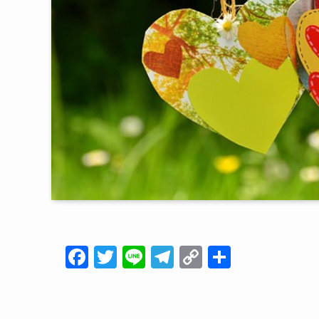
F
T
Li
T
C
共
a
wi
n
el
o
有
c
tt
e
e
p