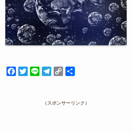
F
T
Li
T
C
共
a
wi
n
el
o
有
c
tt
e
e
p
e
er
gr
y
（スポンサーリンク）
b
a
Li
o
m
n
o
k