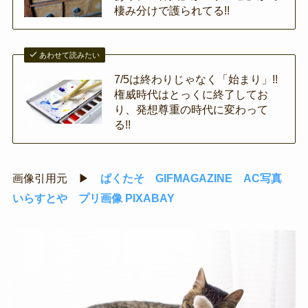
棲み分けで護られてる!!
あわせて読みたい
7/5は終わりじゃなく「始まり」!!
権威時代はとっくに終了してお
り、発想尊重の時代に変わって
る!!
画像引用元 ▶
ぱくたそ
GIFMAGAZINE
AC写真
いらすとや
プリ画像
PIXABAY