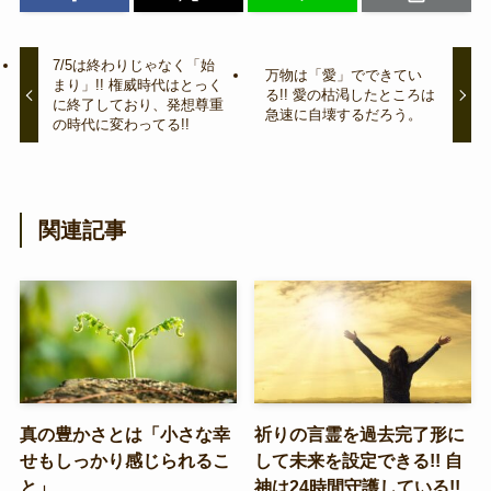
7/5は終わりじゃなく「始
万物は「愛」でできてい
まり」!! 権威時代はとっく
る!! 愛の枯渇したところは
に終了しており、発想尊重
急速に自壊するだろう。
の時代に変わってる!!
関連記事
真の豊かさとは「小さな幸
祈りの言霊を過去完了形に
せもしっかり感じられるこ
して未来を設定できる!! 自
と」
神は24時間守護している!!