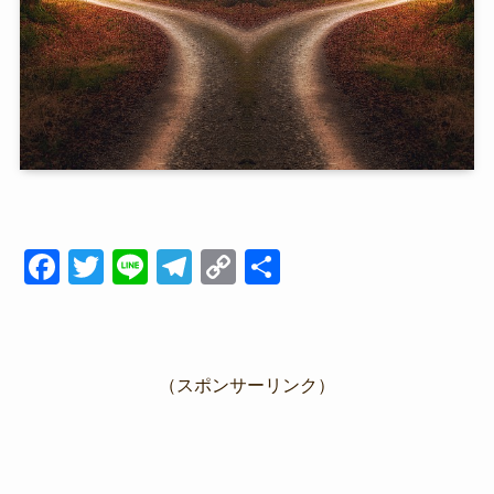
F
T
Li
T
C
共
a
wi
n
el
o
有
c
tt
e
e
p
e
er
gr
y
（スポンサーリンク）
b
a
Li
o
m
n
o
k