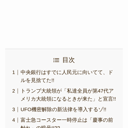
o
k
k
目次
中央銀行はすでに人民元に向いてて、ド
ルを見捨てた!!
トランプ大統領が「私達全員が第47代ア
メリカ大統領になるときが来た」と宣言!!
UFO機密解除の新法律を導入するゾ!!
富士急コースター一時停止は「慶事の前