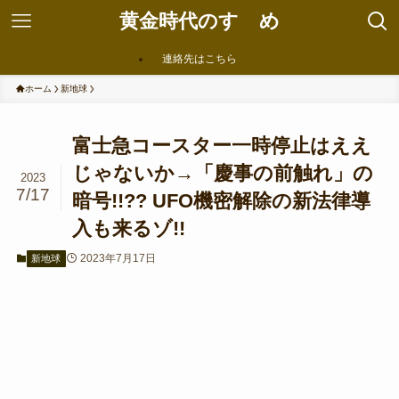
黄金時代のすゝめ
連絡先はこちら
ホーム
新地球
富士急コースター一時停止はええ
じゃないか→「慶事の前触れ」の
2023
7/17
暗号!!?? UFO機密解除の新法律導
入も来るゾ!!
2023年7月17日
新地球