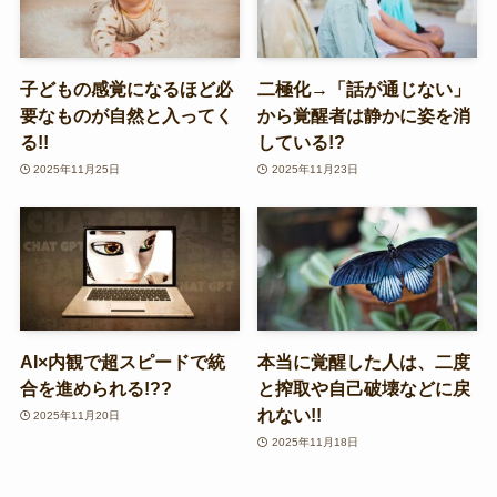
子どもの感覚になるほど必
二極化→「話が通じない」
要なものが自然と入ってく
から覚醒者は静かに姿を消
る!!
している!?
2025年11月25日
2025年11月23日
AI×内観で超スピードで統
本当に覚醒した人は、二度
合を進められる!??
と搾取や自己破壊などに戻
れない!!
2025年11月20日
2025年11月18日