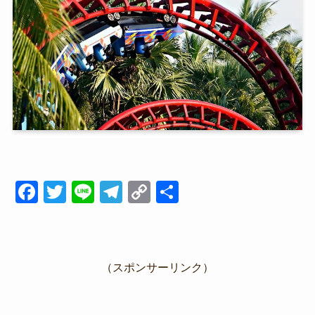
F
T
Li
T
C
共
a
wi
n
el
o
有
c
tt
e
e
p
e
er
gr
y
（スポンサーリンク）
b
a
Li
o
m
n