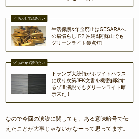
あわせて読みたい
生活保護&年金廃止はGESARAへ
の肩慣らし!!?? 沖縄&阿蘇山でも
グリーンライト🟢点灯!!
あわせて読みたい
トランプ大統領がホワイトハウス
に戻り次第JFK文書を機密解除す
るゾ!!! 演説でもグリーンライト暗
示来た!!
なので今回の演説に関しても、ある意味暗号で伝
えたことが大事じゃないかなーって思ってます。