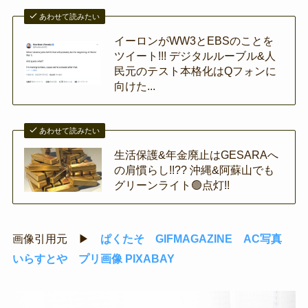
あわせて読みたい
イーロンがWW3とEBSのことを
ツイート!!! デジタルルーブル&人
民元のテスト本格化はQフォンに
向けた...
あわせて読みたい
生活保護&年金廃止はGESARAへ
の肩慣らし!!?? 沖縄&阿蘇山でも
グリーンライト🟢点灯!!
画像引用元 ▶
ぱくたそ
GIFMAGAZINE
AC写真
いらすとや
プリ画像
PIXABAY