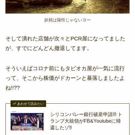
妖精は陽性じゃないヨー
そして潰れた店舗が次々とPCR屋になってました
が、すでにどんどん撤退してます。
そういえばコロナ前にもタピオカ屋が一気に流行
って、そこから株価がドカーンと暴落しましたよ
ね!!??
あわせて読みたい
シリコンバレー銀行破産申請!!! ト
ランプ大統領がFB&Youtubeに帰
還したゾ!!