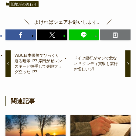
旧地球の終わり
よければシェアお願いします。
WBC日本優勝でひっくり
ドイツ銀行がマジで危な
返る暗示!!?? 岸田がゼレン
い!!! クレディ買収も雲行
スキーと握手して失脚フラ
き怪しいゾ!!
グ立った!!??
関連記事