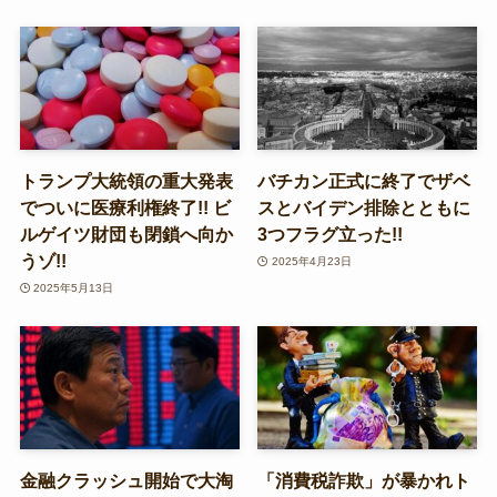
トランプ大統領の重大発表
バチカン正式に終了でザベ
でついに医療利権終了!! ビ
スとバイデン排除とともに
ルゲイツ財団も閉鎖へ向か
3つフラグ立った!!
うゾ!!
2025年4月23日
2025年5月13日
金融クラッシュ開始で大淘
「消費税詐欺」が暴かれト