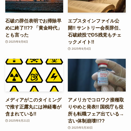
石破の辞任表明でお掃除早
エプスタインファイル公
めに終了!!?? 「黄金時代」
開!! サントリー会長辞任、
とも言った
石破続投でDS残党もチェ
ックメイト!!
2025年9月8日
2025年9月4日
メディアがこのタイミング
アメリカでコロワク接種取
で推す正露丸には神経毒が
りやめと発表!! 国税庁も役
含まれている!!
所も転職フェア出ている→
古い体制崩壊!!??
2025年6月21日
2025年5月30日