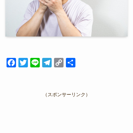
F
T
Li
T
C
共
a
wi
n
el
o
有
c
tt
e
e
p
e
er
gr
y
（スポンサーリンク）
b
a
Li
o
m
n
o
k
k