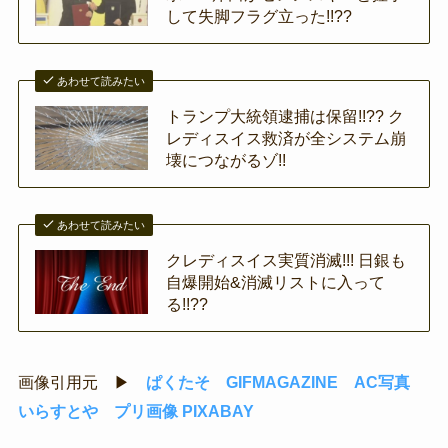
して失脚フラグ立った!!??
あわせて読みたい
トランプ大統領逮捕は保留!!?? ク
レディスイス救済が全システム崩
壊につながるゾ!!
あわせて読みたい
クレディスイス実質消滅!!! 日銀も
自爆開始&消滅リストに入って
る!!??
画像引用元 ▶
ぱくたそ
GIFMAGAZINE
AC写真
いらすとや
プリ画像
PIXABAY