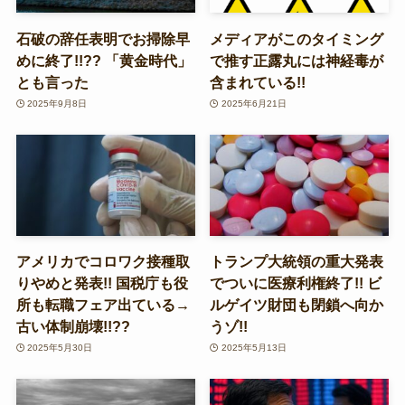
石破の辞任表明でお掃除早
メディアがこのタイミング
めに終了!!?? 「黄金時代」
で推す正露丸には神経毒が
とも言った
含まれている!!
2025年9月8日
2025年6月21日
アメリカでコロワク接種取
トランプ大統領の重大発表
りやめと発表!! 国税庁も役
でついに医療利権終了!! ビ
所も転職フェア出ている→
ルゲイツ財団も閉鎖へ向か
古い体制崩壊!!??
うゾ!!
2025年5月30日
2025年5月13日