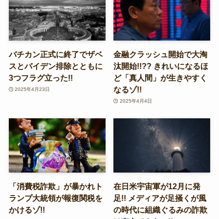
バチカン正式に終了でザベ
金融クラッシュ開始で大淘
スとバイデン排除とともに
汰開始!!?? きれいになるほ
3つフラグ立った!!
ど「真人間」が生きやすく
なるゾ!!
2025年4月23日
2025年4月4日
「消費税詐欺」が暴かれト
在日米宇宙軍が12月に発
ランプ大統領が報復関税を
足!! メディアが足掻くが風
かけるゾ!!
の時代に組織ぐるみの詐欺