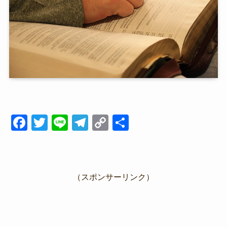
F
T
Li
T
C
共
a
wi
n
el
o
有
c
tt
e
e
p
e
er
gr
y
（スポンサーリンク）
b
a
Li
o
m
n
o
k