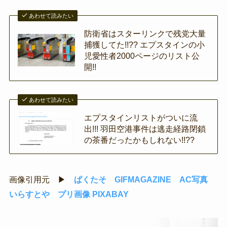
あわせて読みたい
防衛省はスターリンクで残党大量
捕獲してた!!?? エプスタインの小
児愛性者2000ページのリスト公
開!!
あわせて読みたい
エプスタインリストがついに流
出!!! 羽田空港事件は逃走経路閉鎖
の茶番だったかもしれない!!??
画像引用元 ▶
ぱくたそ
GIFMAGAZINE
AC写真
いらすとや
プリ画像
PIXABAY