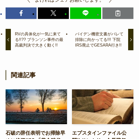
RVの具体化が一気に来て
バイデン機密文書がバレて
る!!?? ブランソン事件の最
排除に向かってる!!! 下院
高裁判決で大きく動く!!
IRS廃止でGESARA行き!!
関連記事
石破の辞任表明でお掃除早
エプスタインファイル公