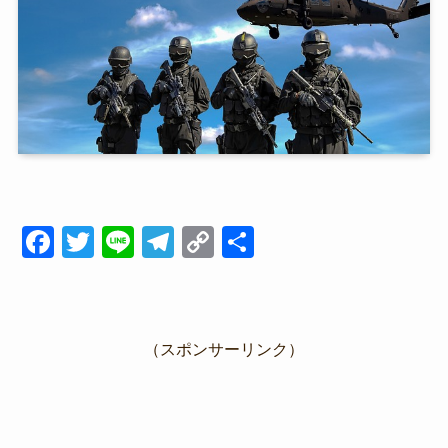
F
T
Li
T
C
共
a
wi
n
el
o
有
c
tt
e
e
p
e
er
gr
y
（スポンサーリンク）
b
a
Li
o
m
n
o
k