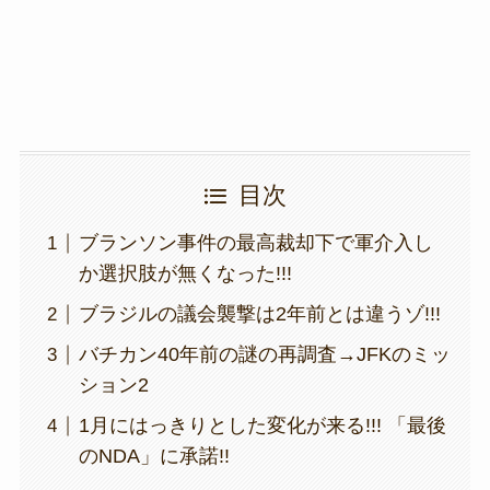
k
目次
ブランソン事件の最高裁却下で軍介入し
か選択肢が無くなった!!!
ブラジルの議会襲撃は2年前とは違うゾ!!!
バチカン40年前の謎の再調査→JFKのミッ
ション2
1月にはっきりとした変化が来る!!! 「最後
のNDA」に承諾!!