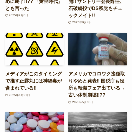
めに終了!!?? 「黄金時代」
開!! サントリー会長辞任、
とも言った
石破続投でDS残党もチェ
ックメイト!!
2025年9月8日
2025年9月4日
メディアがこのタイミング
アメリカでコロワク接種取
で推す正露丸には神経毒が
りやめと発表!! 国税庁も役
含まれている!!
所も転職フェア出ている→
古い体制崩壊!!??
2025年6月21日
2025年5月30日