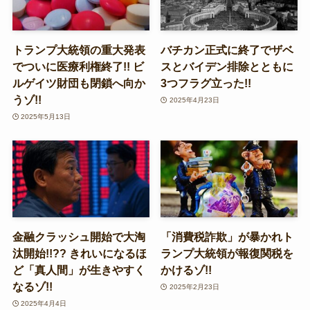
トランプ大統領の重大発表
バチカン正式に終了でザベ
でついに医療利権終了!! ビ
スとバイデン排除とともに
ルゲイツ財団も閉鎖へ向か
3つフラグ立った!!
うゾ!!
2025年4月23日
2025年5月13日
金融クラッシュ開始で大淘
「消費税詐欺」が暴かれト
汰開始!!?? きれいになるほ
ランプ大統領が報復関税を
ど「真人間」が生きやすく
かけるゾ!!
なるゾ!!
2025年2月23日
2025年4月4日