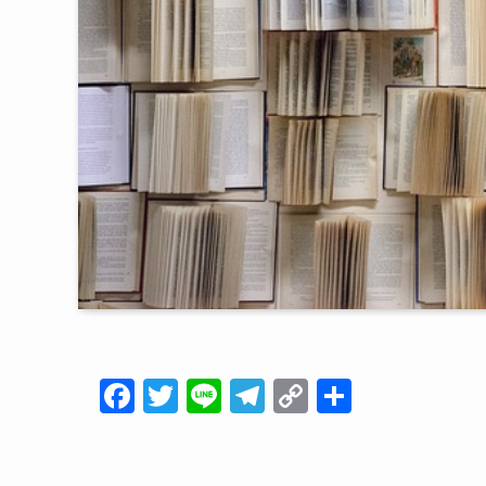
F
T
Li
T
C
共
a
wi
n
el
o
有
c
tt
e
e
p