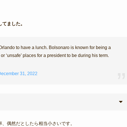
してました。
rlando to have a lunch. Bolsonaro is known for being a
r ‘unsafe’ places for a president to be during his term.
December 31, 2022
率、偶然だとしたら相当小さいです。