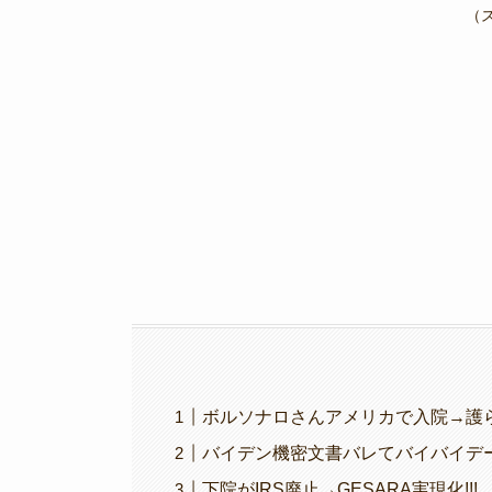
e
er
gr
y
（
b
a
Li
o
m
n
o
k
k
ボルソナロさんアメリカで入院→護られ
バイデン機密文書バレてバイバイデー
下院がIRS廃止→GESARA実現化!!!