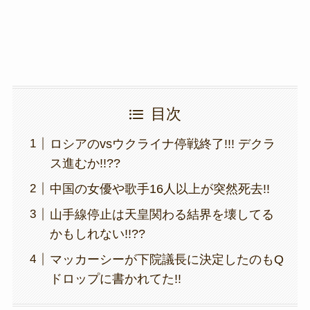
k
目次
ロシアのvsウクライナ停戦終了!!! デクラ
ス進むか!!??
中国の女優や歌手16人以上が突然死去!!
山手線停止は天皇関わる結界を壊してる
かもしれない!!??
マッカーシーが下院議長に決定したのもQ
ドロップに書かれてた!!