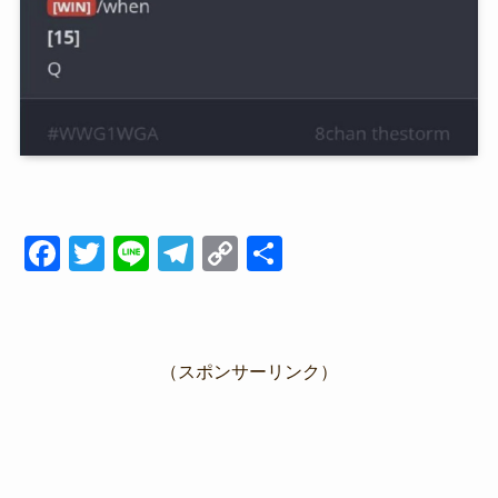
F
T
Li
T
C
共
a
wi
n
el
o
有
c
tt
e
e
p
e
er
gr
y
（スポンサーリンク）
b
a
Li
o
m
n
o
k