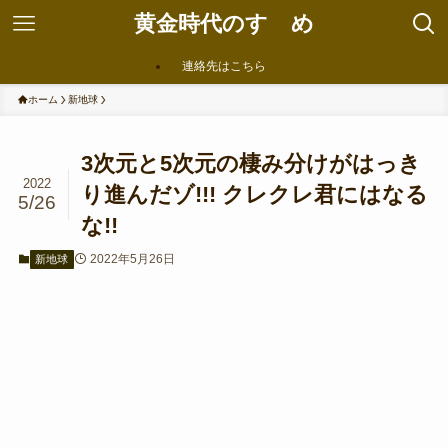
黄金時代のすゝめ
連絡先はこちら
ホーム
新地球
3次元と5次元の棲み分けがはっき
2022
り進んだゾ!!! クレクレ君にはなる
5/26
な!!
2022年5月26日
新地球