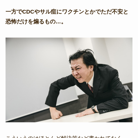
一方でCDCやサル痘にワクチンとかでただ不安と
恐怖だけを煽るもの…。