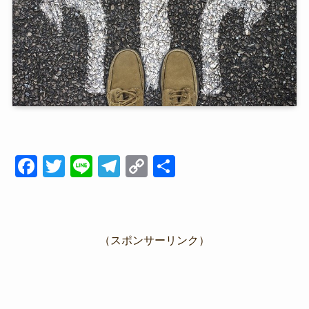
F
T
Li
T
C
共
a
wi
n
el
o
有
c
tt
e
e
p
e
er
gr
y
（スポンサーリンク）
b
a
Li
o
m
n
o
k