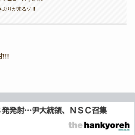
りが来るゾ!!!
!!