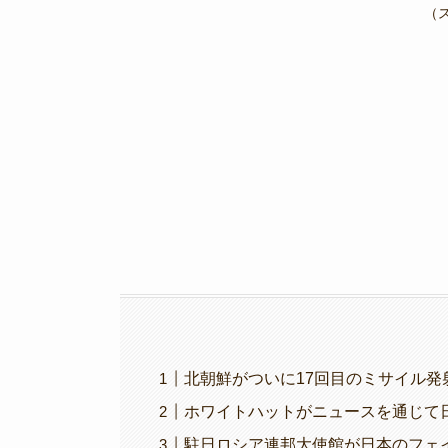
e
er
gr
y
（
b
a
Li
o
m
n
o
k
k
北朝鮮がついに17回目のミサイル発射!
ホワイトハットがニュースを通じて日
駐日ロシア連邦大使館が日本のフェイ