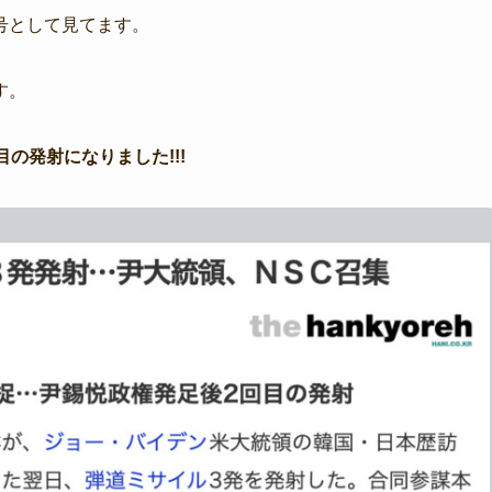
号として見てます。
す。
の発射になりました!!!