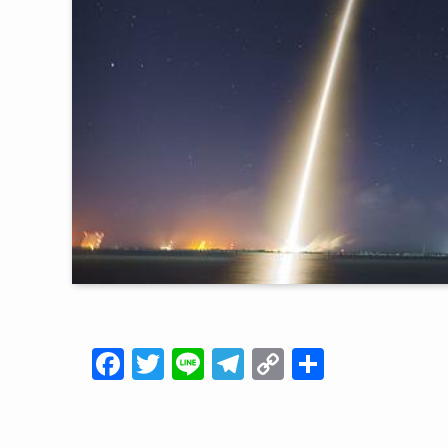
F
T
Li
T
C
共
a
wi
n
el
o
有
c
tt
e
e
p