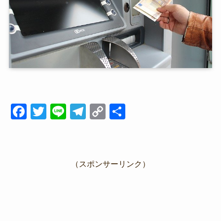
F
T
Li
T
C
共
a
wi
n
el
o
有
c
tt
e
e
p
e
er
gr
y
（スポンサーリンク）
b
a
Li
o
m
n
o
k