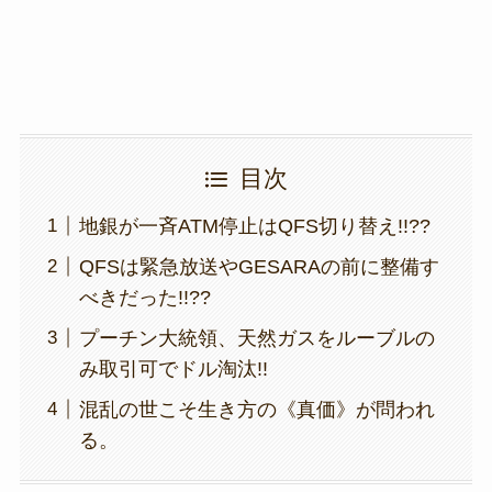
k
目次
地銀が一斉ATM停止はQFS切り替え!!??
QFSは緊急放送やGESARAの前に整備す
べきだった!!??
プーチン大統領、天然ガスをルーブルの
み取引可でドル淘汰!!
混乱の世こそ生き方の《真価》が問われ
る。