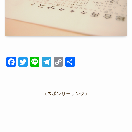
F
T
Li
T
C
共
a
wi
n
el
o
有
c
tt
e
e
p
e
er
gr
y
（スポンサーリンク）
b
a
Li
o
m
n
o
k
k