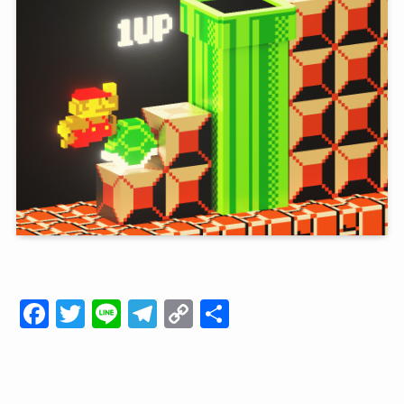
F
T
Li
T
C
共
a
wi
n
el
o
有
c
tt
e
e
p
e
er
gr
y