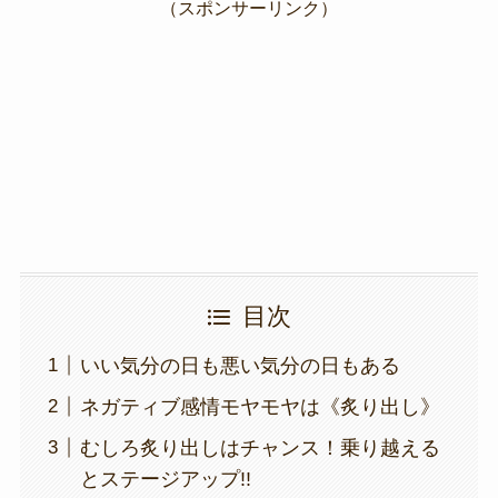
（スポンサーリンク）
b
a
Li
o
m
n
o
k
k
目次
いい気分の日も悪い気分の日もある
ネガティブ感情モヤモヤは《炙り出し》
むしろ炙り出しはチャンス！乗り越える
とステージアップ!!