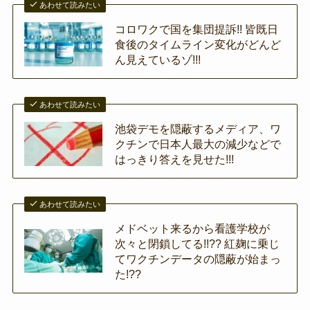
あわせて読みたい
コロワクで国を集団提訴!! 皆既日
食後のタイムライン変化がどんど
ん見えているゾ!!!
あわせて読みたい
池袋デモを隠蔽するメディア、ワ
クチンで日本人最大の減少などで
はっきり答えを見せた!!!
あわせて読みたい
メドベット来るから看護学校が
次々と閉鎖してる!!?? 紅麹に乗じ
てワクチンデータの隠蔽が始まっ
た!??