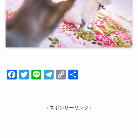
F
T
Li
T
C
共
a
wi
n
el
o
有
c
tt
e
e
p
e
er
gr
y
（スポンサーリンク）
b
a
Li
o
m
n
o
k