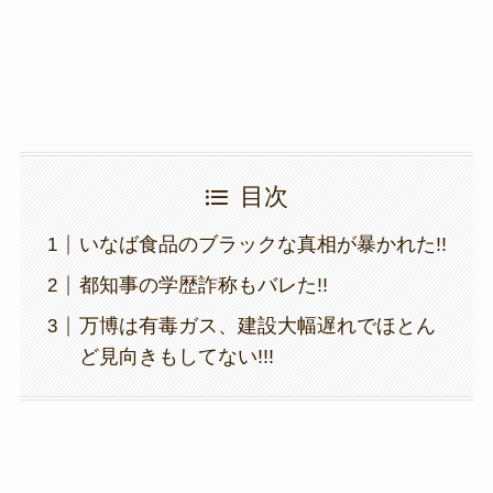
k
目次
いなば食品のブラックな真相が暴かれた!!
都知事の学歴詐称もバレた!!
万博は有毒ガス、建設大幅遅れでほとん
ど見向きもしてない!!!