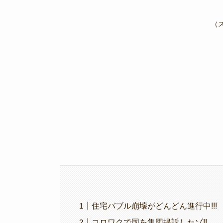
c
tt
e
e
p
e
er
gr
y
（
b
a
Li
o
m
n
o
k
k
住宅バブル崩壊がどんどん進行中!!!
コロワクで国を集団提訴したゾ!!