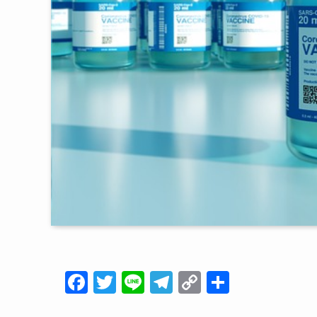
F
T
Li
T
C
共
a
wi
n
el
o
有