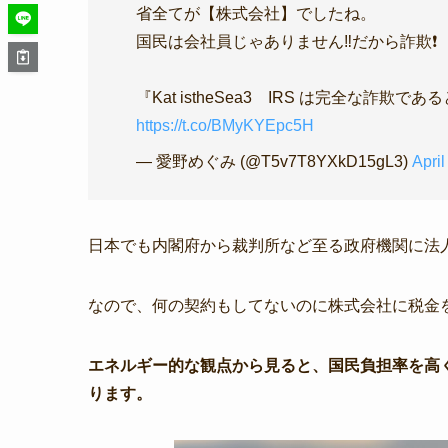
省全てが【株式会社】でしたね。
国民は会社員じゃありません‼️だから詐欺❗
『Kat istheSea3 IRS は完全な詐欺である
https://t.co/BMyKYEpc5H
— 愛野めぐみ (@T5v7T8YXkD15gL3)
April
日本でも内閣府から裁判所など至る政府機関に法
なので、何の契約もしてないのに株式会社に税金
エネルギー的な観点から見ると、国民負担率を高
ります。