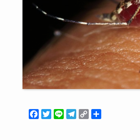
F
T
Li
T
C
共
a
wi
n
el
o
有
c
tt
e
e
p