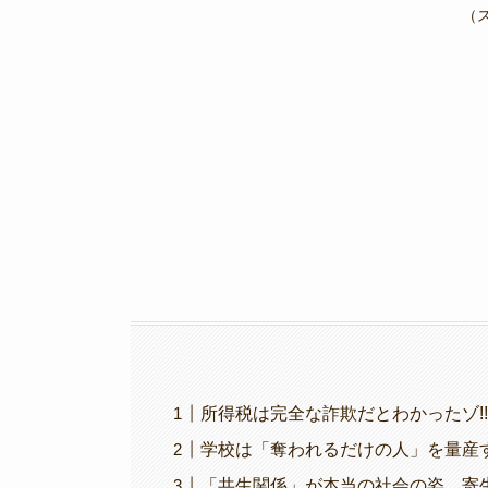
e
er
gr
y
（
b
a
Li
o
m
n
o
k
k
所得税は完全な詐欺だとわかったゾ!
学校は「奪われるだけの人」を量産
「共生関係」が本当の社会の姿、寄生