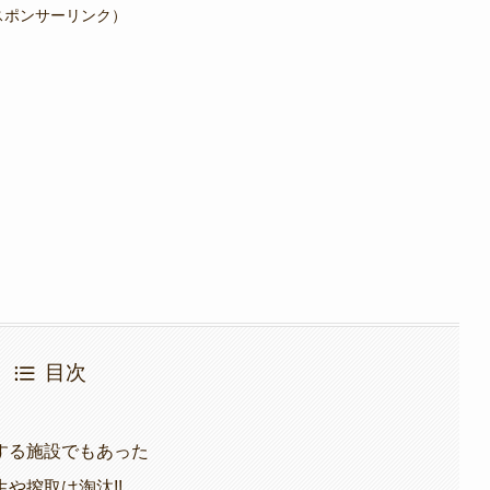
スポンサーリンク）
目次
!
する施設でもあった
や搾取は淘汰!!