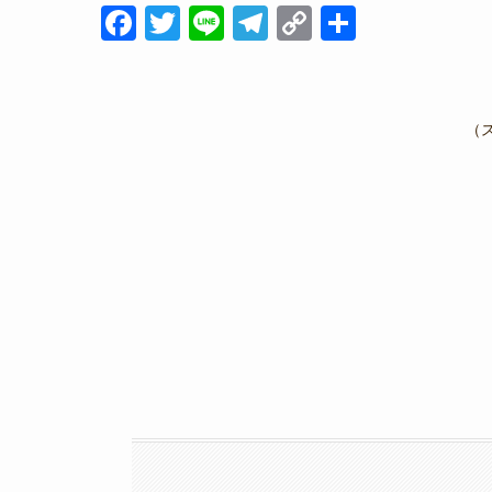
F
T
Li
T
C
共
a
wi
n
el
o
有
c
tt
e
e
p
e
er
gr
y
（
b
a
Li
o
m
n
o
k
k