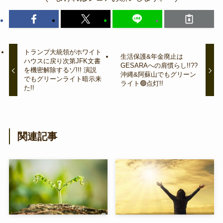
トランプ大統領がホワイト
生活保護&年金廃止は
ハウスに戻り次第JFK文書
GESARAへの肩慣らし!!??
を機密解除するゾ!!! 演説
沖縄&阿蘇山でもグリーン
でもグリーンライト暗示来
ライト🟢点灯!!
た!!
関連記事