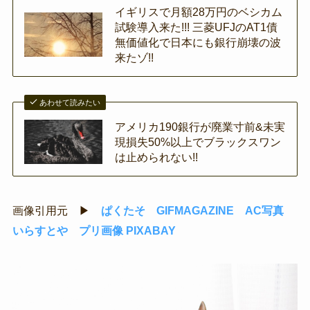
イギリスで月額28万円のベシカム
試験導入来た!!! 三菱UFJのAT1債
無価値化で日本にも銀行崩壊の波
来たゾ!!
あわせて読みたい
アメリカ190銀行が廃業寸前&未実
現損失50%以上でブラックスワン
は止められない!!
画像引用元 ▶
ぱくたそ
GIFMAGAZINE
AC写真
いらすとや
プリ画像
PIXABAY