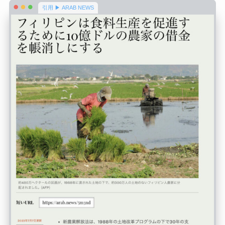
k
引用 ▶ ARAB NEWS