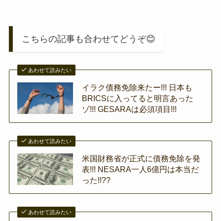
こちらの記事も合わせてどうぞ😊
あわせて読みたい
イラク債務免除来たー!!! 日本も
BRICSに入ってると明言あった
ゾ!!! GESARAは必須項目!!!
あわせて読みたい
米国財務省が正式に債務免除を発
表!!! NESARA一人6億円は本当だ
った!!??
あわせて読みたい