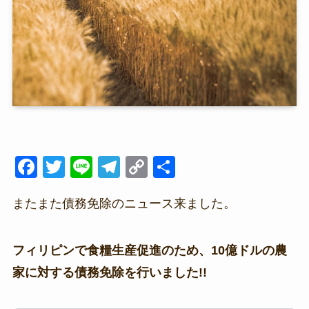
F
T
Li
T
C
共
a
wi
n
el
o
有
またまた債務免除のニュース来ました。
c
tt
e
e
p
e
er
gr
y
b
a
Li
フィリピンで食糧生産促進のため、10億ドルの農
o
m
n
家に対する債務免除を行いました!!
o
k