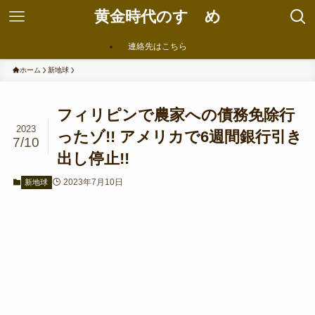
黄金時代のすゝめ
連絡先はこちら
ホーム
新地球
フィリピンで農家への債務免除行
2023
ったゾ!! アメリカで6週間銀行引き
7/10
出し停止!!
2023年7月10日
新地球