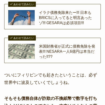
あわせて読みたい
イラク債務免除来たー!!! 日本も
BRICSに入ってると明言あった
ゾ!!! GESARAは必須項目!!!
あわせて読みたい
米国財務省が正式に債務免除を発
表!!! NESARA一人6億円は本当だ
った!!??
ついにフィリピンでも起きたということは、必ず
世界中に波及していくでしょうね。
そもそも債務自体が詐欺の不換紙幣で数字を打ち