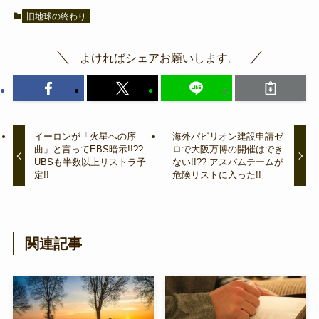
旧地球の終わり
よければシェアお願いします。
イーロンが「火星への序
海外パビリオン建設申請ゼ
曲」と言ってEBS暗示!!??
ロで大阪万博の開催はでき
UBSも半数以上リストラ予
ない!!?? アスパムテームが
定!!
危険リストに入った!!
関連記事