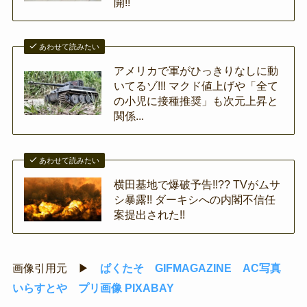
開!!
あわせて読みたい
アメリカで軍がひっきりなしに動
いてるゾ!!! マクド値上げや「全て
の小児に接種推奨」も次元上昇と
関係...
あわせて読みたい
横田基地で爆破予告!!?? TVがムサ
シ暴露!! ダーキシへの内閣不信任
案提出された!!
画像引用元 ▶
ぱくたそ
GIFMAGAZINE
AC写真
いらすとや
プリ画像
PIXABAY