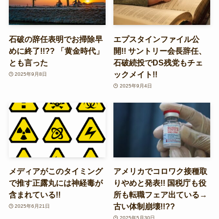
石破の辞任表明でお掃除早
エプスタインファイル公
めに終了!!?? 「黄金時代」
開!! サントリー会長辞任、
とも言った
石破続投でDS残党もチェ
ックメイト!!
2025年9月8日
2025年9月4日
メディアがこのタイミング
アメリカでコロワク接種取
で推す正露丸には神経毒が
りやめと発表!! 国税庁も役
含まれている!!
所も転職フェア出ている→
古い体制崩壊!!??
2025年6月21日
2025年5月30日