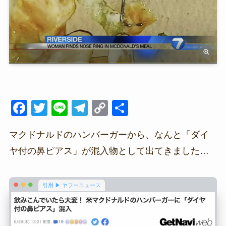
F
T
Li
T
C
共
a
wi
n
el
o
有
マクドナルドのハンバーガーから、なんと「ダイ
c
tt
e
e
p
ヤ付の鼻ピアス」が混入物として出てきました…
e
er
gr
y
b
a
Li
o
m
n
引用 ▶ ヤフーニュース
o
k
k