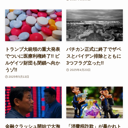
トランプ大統領の重大発表
バチカン正式に終了でザベ
でついに医療利権終了!! ビ
スとバイデン排除とともに
ルゲイツ財団も閉鎖へ向か
3つフラグ立った!!
うゾ!!
2025年4月23日
2025年5月13日
金融クラッシュ開始で大淘
「消費税詐欺」が暴かれト