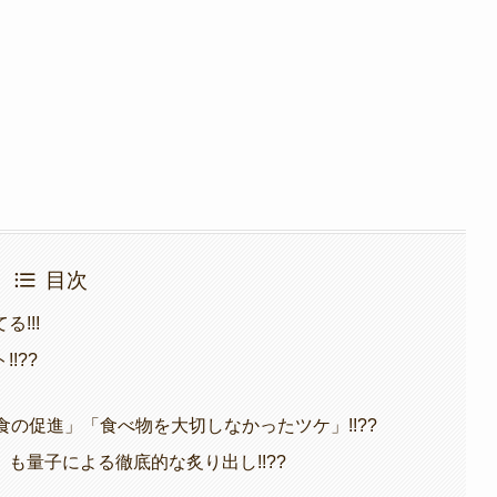
目次
!!!
!??
食の促進」「食べ物を大切しなかったツケ」!!??
も量子による徹底的な炙り出し!!??