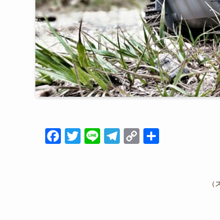
F
T
Li
T
C
共
a
wi
n
el
o
有
c
tt
e
e
p
e
er
gr
y
（
b
a
Li
o
m
n