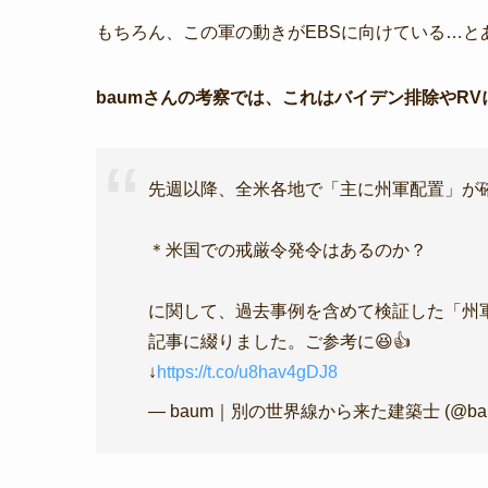
もちろん、この軍の動きがEBSに向けている…と
baumさんの考察では、これはバイデン排除やR
先週以降、全米各地で「主に州軍配置」が
＊米国での戒厳令発令はあるのか？
に関して、過去事例を含めて検証した「州
記事に綴りました。ご参考に😆👍
↓
https://t.co/u8hav4gDJ8
— baum｜別の世界線から来た建築士 (@baump