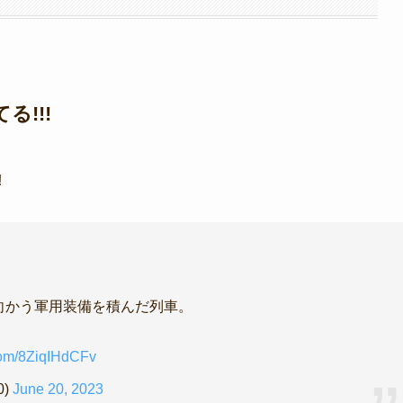
!!!
!
へ向かう軍用装備を積んだ列車。
.com/8ZiqIHdCFv
0)
June 20, 2023