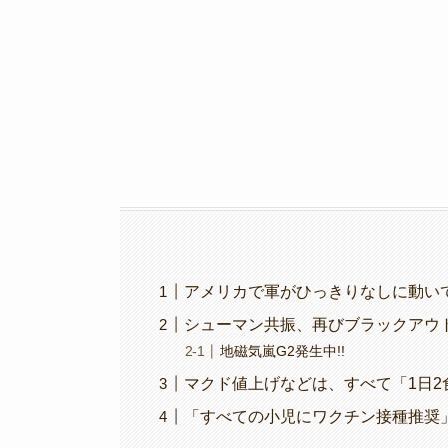
o
k
k
アメリカで軍がひっきりなしに動いてる
シューマン共振、再びブラックアウト!
地磁気嵐G2発生中!!
マクド値上げなどは、すべて「1日2
「すべての小児にワクチン接種推奨」