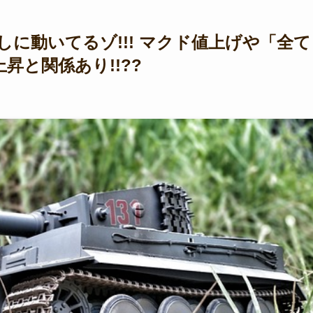
に動いてるゾ!!! マクド値上げや「全て
昇と関係あり!!??