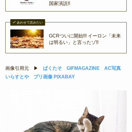
国家演説!!
あわせて読みたい
GCRついに開始!!! イーロン「未来
は明るい」と言ったゾ!!
画像引用元 ▶
ぱくたそ
GIFMAGAZINE
AC写真
いらすとや
プリ画像
PIXABAY