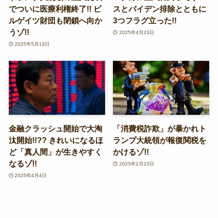
でついに医療利権終了!! ビ
スとバイデン排除とともに
ルゲイツ財団も閉鎖へ向か
3つフラグ立った!!
うゾ!!
2025年4月23日
2025年5月13日
金融クラッシュ開始で大淘
「消費税詐欺」が暴かれト
汰開始!!?? きれいになるほ
ランプ大統領が報復関税を
ど「真人間」が生きやすく
かけるゾ!!
なるゾ!!
2025年2月23日
2025年4月4日