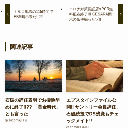
コロナ対策認証店&PCR無
トルコ地震の115時間で
料配布終了!!! GESARA開
EBS暗示来た!!??
示の条件揃ったゾ!!
関連記事
石破の辞任表明でお掃除早
エプスタインファイル公
めに終了!!?? 「黄金時代」
開!! サントリー会長辞任、
とも言った
石破続投でDS残党もチェ
ックメイト!!
2025年9月8日
2025年9月4日