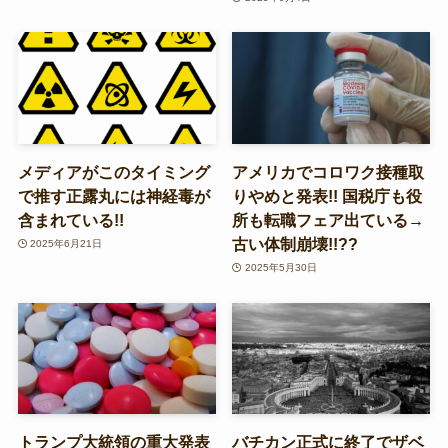
メディアがこのタイミング
アメリカでコロワク接種取
で推す正露丸には神経毒が
りやめと発表!! 国税庁も役
含まれている!!
所も転職フェア出ている→
古い体制崩壊!!??
2025年6月21日
2025年5月30日
トランプ大統領の重大発表
バチカン正式に終了でザベ