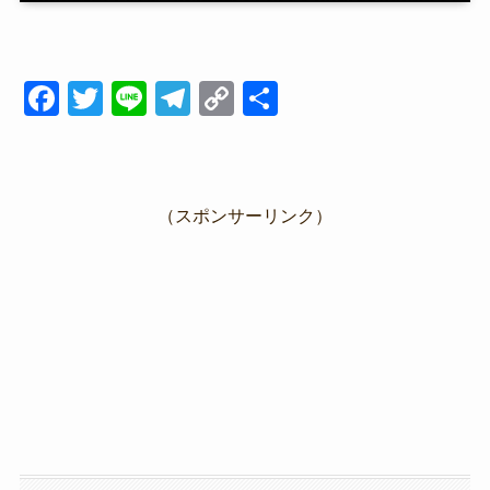
F
T
Li
T
C
共
a
wi
n
el
o
有
c
tt
e
e
p
e
er
gr
y
（スポンサーリンク）
b
a
Li
o
m
n
o
k
k