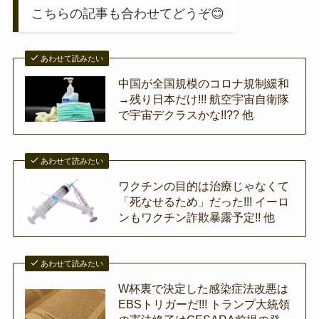
こちらの記事も合わせてどうぞ😊
あわせて読みたい
中国が全国規模のコロナ規制緩和
→残り日本だけ!!! 航空宇宙自衛隊
で宇宙デクラスかな!!?? 他
あわせて読みたい
ワクチンの目的は治療じゃなくて
「死なせるため」だった!!! イーロ
ンもワクチン詐欺暴露予定!! 他
あわせて読みたい
W杯裏で決定した感染症法改悪は
EBSトリガーだ!!! トランプ大統領