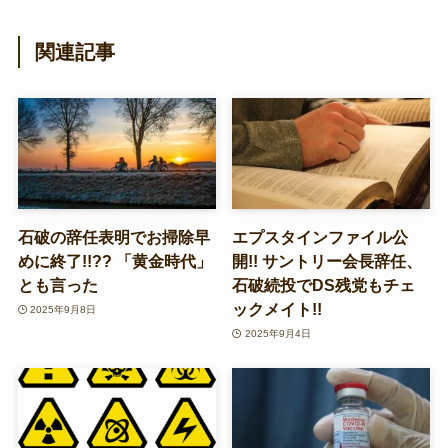
関連記事
石破の辞任表明でお掃除早
エプスタインファイル公
めに終了!!?? 「黄金時代」
開!! サントリー会長辞任、
とも言った
石破続投でDS残党もチェ
ックメイト!!
2025年9月8日
2025年9月4日