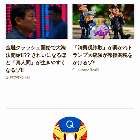
金融クラッシュ開始で大淘
「消費税詐欺」が暴かれト
汰開始!!?? きれいになるほ
ランプ大統領が報復関税を
ど「真人間」が生きやすく
かけるゾ!!
なるゾ!!
2025年2月23日
2025年4月4日