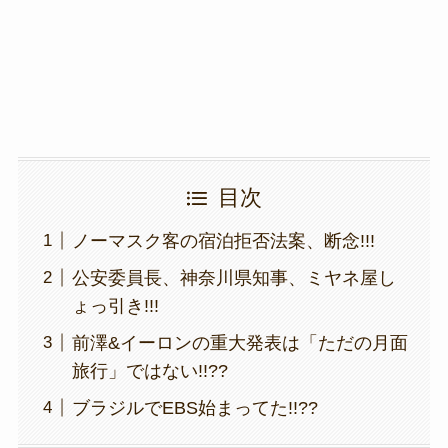
o
k
k
目次
ノーマスク客の宿泊拒否法案、断念!!!
公安委員長、神奈川県知事、ミヤネ屋し
ょっ引き!!!
前澤&イーロンの重大発表は「ただの月面
旅行」ではない!!??
ブラジルでEBS始まってた!!??