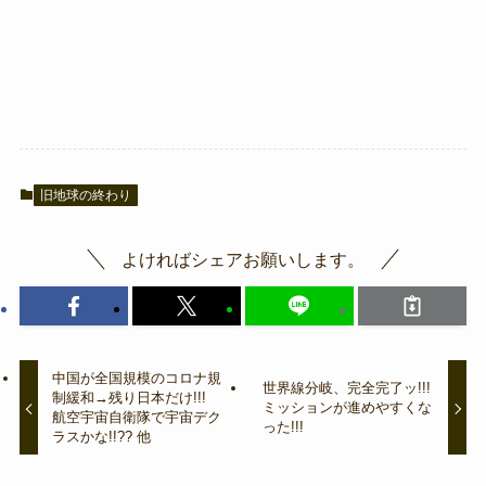
旧地球の終わり
よければシェアお願いします。
中国が全国規模のコロナ規
世界線分岐、完全完了ッ!!!
制緩和→残り日本だけ!!!
ミッションが進めやすくな
航空宇宙自衛隊で宇宙デク
った!!!
ラスかな!!?? 他