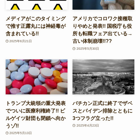
メディアがこのタイミング
アメリカでコロワク接種取
で推す正露丸には神経毒が
りやめと発表!! 国税庁も役
含まれている!!
所も転職フェア出ている→
古い体制崩壊!!??
2025年6月21日
2025年5月30日
トランプ大統領の重大発表
バチカン正式に終了でザベ
でついに医療利権終了!! ビ
スとバイデン排除とともに
ルゲイツ財団も閉鎖へ向か
3つフラグ立った!!
うゾ!!
2025年4月23日
2025年5月13日