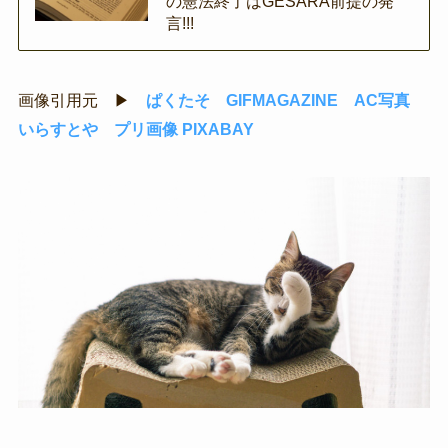
の憲法終了はGESARA前提の発
言!!!
画像引用元 ▶
ぱくたそ
GIFMAGAZINE
AC写真
いらすとや
プリ画像
PIXABAY