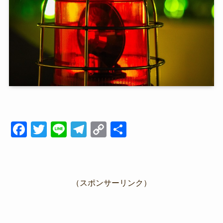
F
T
Li
T
C
共
a
wi
n
el
o
有
c
tt
e
e
p
e
er
gr
y
（スポンサーリンク）
b
a
Li
o
m
n