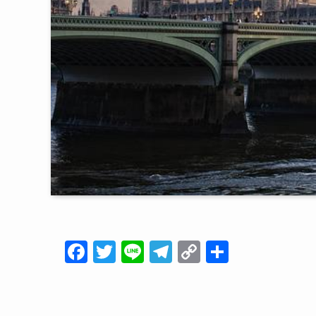
F
T
Li
T
C
共
a
wi
n
el
o
有
c
tt
e
e
p