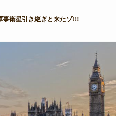
事衛星引き継ぎと来たゾ!!!