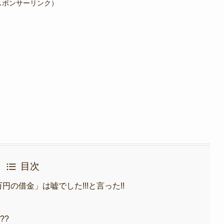
スポンサーリンク）
目次
円の借金」は嘘でした!!!と言った!!
??