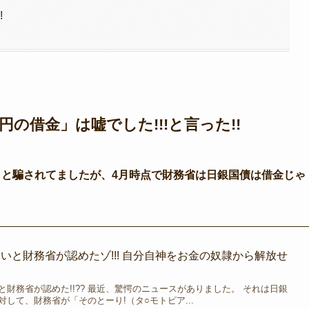
!
円の借金」は嘘でした!!!と言った!!
」と騙されてましたが、4月時点で財務省は日銀国債は借金じゃ
いと財務省が認めたゾ!!! 自分自神をお金の奴隷から解放せ
財務省が認めた!!?? 最近、驚愕のニュースがありました。 それは日銀
して、財務省が「そのとーり!（タ○モトピア...