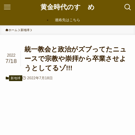
黄金時代のすゝめ
連絡先はこちら
ホーム
新地球
統一教会と政治がズブってたニュ
2022
ースで宗教や崇拝から卒業させよ
7/18
うとしてるゾ!!!
2022年7月18日
新地球