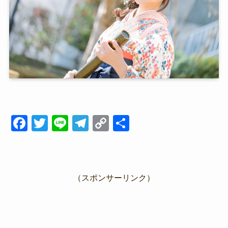
F
T
Li
T
C
共
a
wi
n
el
o
有
c
tt
e
e
p
e
er
gr
y
（スポンサーリンク）
b
a
Li
o
m
n
o
k