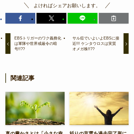
よければシェアお願いします。
EBSトリガーのワク義務化
サル痘でいよいよEBSに接
は軍隊や世界戒厳令の暗
近!!! ケンタウロスは実質
号!!??
オメガ株!!??
関連記事
真の豊かさとは「小さな幸
祈りの言霊を過去完了形に