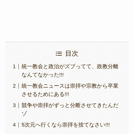
k
目次
統一教会と政治がズブってて、政教分離
なんてなかった!!!
統一教会ニュースは崇拝や宗教から卒業
させるためにある!!!
競争や崇拝がずっと分断させてきたんだ
ゾ
5次元へ行くなら崇拝を捨てなさい!!!