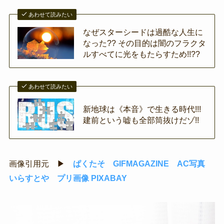
あわせて読みたい
なぜスターシードは過酷な人生に
なった?? その目的は闇のフラクタ
ルすべてに光をもたらすため!!??
あわせて読みたい
新地球は《本音》で生きる時代!!!
建前という嘘も全部筒抜けだゾ!!
画像引用元 ▶
ぱくたそ
GIFMAGAZINE
AC写真
いらすとや
プリ画像
PIXABAY