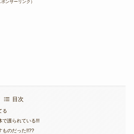
スポンサーリンク）
目次
てる
で護られている!!!
のだった!!??