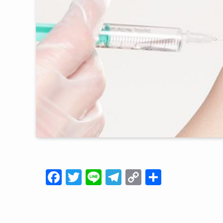
F
T
Li
T
C
共
a
wi
n
el
o
有
c
tt
e
e
p