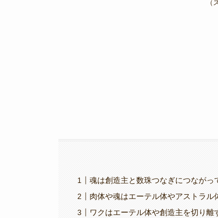
e
er
gr
y
（
b
a
Li
o
m
n
o
k
k
魂は創造主と数珠つなぎにつながっ
肉体や魂はエーテル体やアストラル体
ワクはエーテル体や創造主を切り離すも