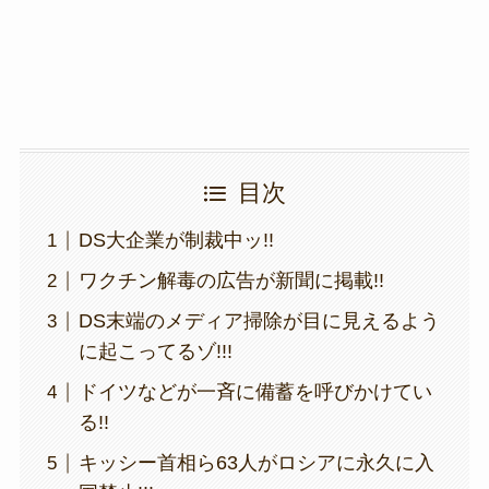
k
目次
DS大企業が制裁中ッ!!
ワクチン解毒の広告が新聞に掲載!!
DS末端のメディア掃除が目に見えるよう
に起こってるゾ!!!
ドイツなどが一斉に備蓄を呼びかけてい
る!!
キッシー首相ら63人がロシアに永久に入