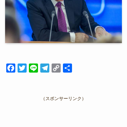
F
T
Li
T
C
共
a
wi
n
el
o
有
c
tt
e
e
p
e
er
gr
y
（スポンサーリンク）
b
a
Li
o
m
n
o
k