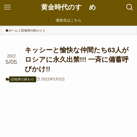
黄金時代のすゝめ
連絡先はこちら
ホーム
旧地球の終わり
キッシーと愉快な仲間たち63人が
2022
ロシアに永久出禁!!! 一斉に備蓄呼
5/05
びかけ!!
2022年5月5日
旧地球の終わり