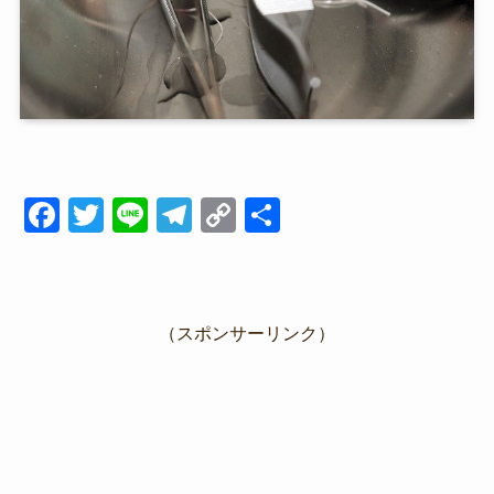
F
T
Li
T
C
共
a
wi
n
el
o
有
c
tt
e
e
p
e
er
gr
y
（スポンサーリンク）
b
a
Li
o
m
n
o
k
k