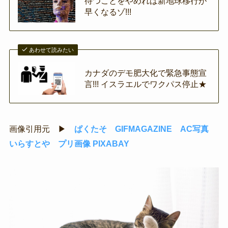
待つことをやめれば新地球移行が
早くなるゾ!!!
あわせて読みたい
カナダのデモ肥大化で緊急事態宣
言!!! イスラエルでワクパス停止★
画像引用元 ▶
ぱくたそ
GIFMAGAZINE
AC写真
いらすとや
プリ画像
PIXABAY