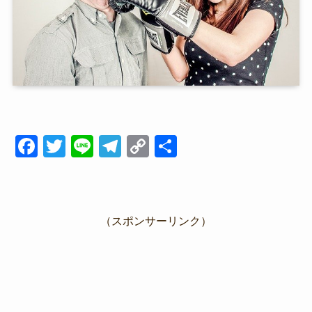
F
T
Li
T
C
共
a
wi
n
el
o
有
c
tt
e
e
p
e
er
gr
y
（スポンサーリンク）
b
a
Li
o
m
n
o
k
k