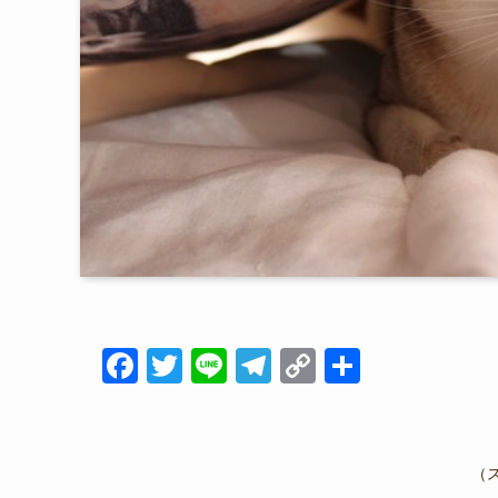
F
T
Li
T
C
共
a
wi
n
el
o
有
c
tt
e
e
p
e
er
gr
y
（