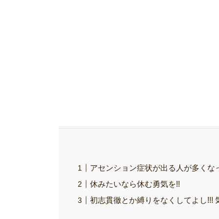
b
a
Li
o
m
n
o
k
k
アセンション症状が出る人が多くな
休みたいなら休む勇気を!!
初志貫徹とか縛りをなくしてよし!!! 