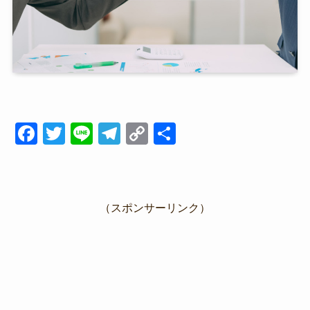
F
T
Li
T
C
共
a
wi
n
el
o
有
c
tt
e
e
p
e
er
gr
y
（スポンサーリンク）
b
a
Li
o
m
n
o
k
k