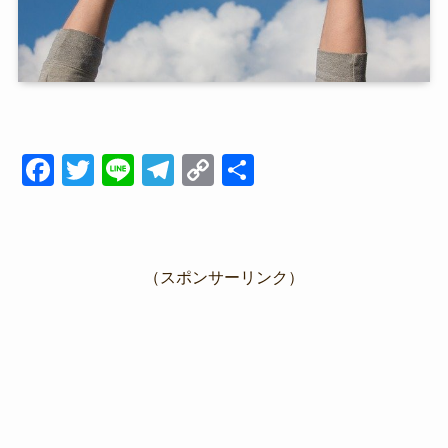
F
T
Li
T
C
共
a
wi
n
el
o
有
c
tt
e
e
p
e
er
gr
y
（スポンサーリンク）
b
a
Li
o
m
n
o
k
k