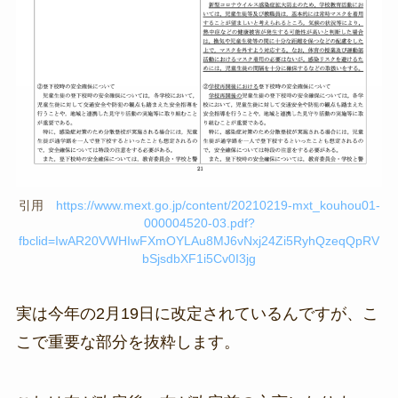
引用
https://www.mext.go.jp/content/20210219-mxt_kouhou01-
000004520-03.pdf?
fbclid=IwAR20VWHIwFXmOYLAu8MJ6vNxj24Zi5RyhQzeqQpRV
bSjsdbXF1i5Cv0I3jg
実は今年の2月19日に改定されているんですが、こ
こで重要な部分を抜粋します。