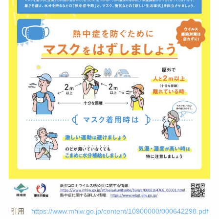
引用
https://www.mhlw.go.jp/content/10900000/000642298.pdf