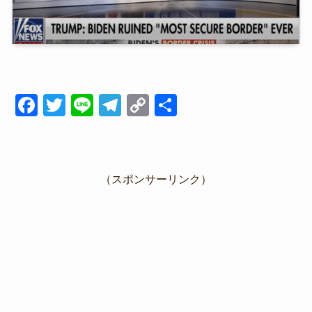
F
T
Li
T
C
共
a
wi
n
el
o
有
c
tt
e
e
p
e
er
gr
y
（スポンサーリンク）
b
a
Li
o
m
n
o
k
k