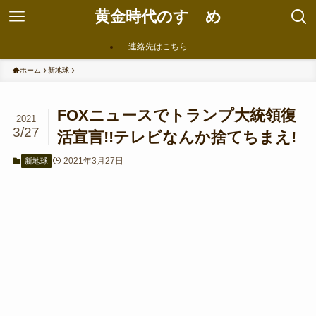
黄金時代のすゝめ
連絡先はこちら
ホーム
新地球
FOXニュースでトランプ大統領復
2021
3/27
活宣言!!テレビなんか捨てちまえ!
2021年3月27日
新地球