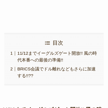
k
目次
11/12までイーグルズゲート開放!! 風の時
代本番への最後の準備!!
BRICS会議でドル離れなどもさらに加速
する!!??