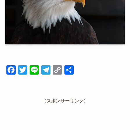
F
T
Li
T
C
共
a
wi
n
el
o
有
c
tt
e
e
p
e
er
gr
y
（スポンサーリンク）
b
a
Li
o
m
n
o
k