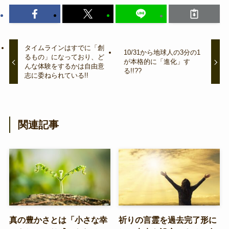
タイムラインはすでに「創
10/31から地球人の3分の1
るもの」になっており、ど
が本格的に「進化」す
んな体験をするかは自由意
る!!??
志に委ねられている!!
関連記事
真の豊かさとは「小さな幸
祈りの言霊を過去完了形に