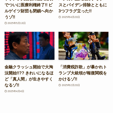
でついに医療利権終了!! ビ
スとバイデン排除とともに
ルゲイツ財団も閉鎖へ向か
3つフラグ立った!!
うゾ!!
2025年4月23日
2025年5月13日
金融クラッシュ開始で大淘
「消費税詐欺」が暴かれト
汰開始!!?? きれいになるほ
ランプ大統領が報復関税を
ど「真人間」が生きやすく
かけるゾ!!
なるゾ!!
2025年2月23日
2025年4月4日