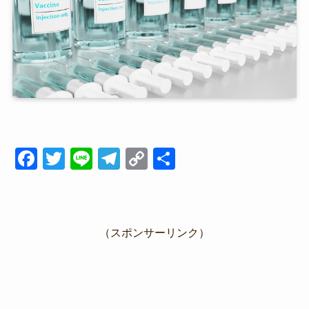
F
T
Li
T
C
共
a
wi
n
el
o
有
c
tt
e
e
p
e
er
gr
y
（スポンサーリンク）
b
a
Li
o
m
n
o
k