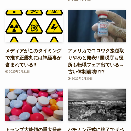
メディアがこのタイミング
アメリカでコロワク接種取
で推す正露丸には神経毒が
りやめと発表!! 国税庁も役
含まれている!!
所も転職フェア出ている→
古い体制崩壊!!??
2025年6月21日
2025年5月30日
トランプ大統領の重大発表
バチカン正式に終了でザベ