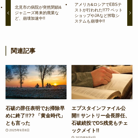
アメリカ&ロシアでEBSテ
北見市の病院が突然閉鎖&
ストが行われた!!?? ペット
ジャニーズ将来的廃業な
ショップやJAなど搾取シ
ど、崩壊加速中!!
ステムも崩壊中!!
関連記事
石破の辞任表明でお掃除早
エプスタインファイル公
めに終了!!?? 「黄金時代」
開!! サントリー会長辞任、
とも言った
石破続投でDS残党もチェ
ックメイト!!
2025年9月8日
2025年9月4日