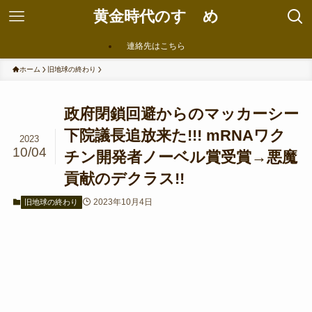
黄金時代のすゝめ
連絡先はこちら
ホーム
旧地球の終わり
政府閉鎖回避からのマッカーシー
下院議長追放来た!!! mRNAワク
2023
10/04
チン開発者ノーベル賞受賞→悪魔
貢献のデクラス!!
2023年10月4日
旧地球の終わり