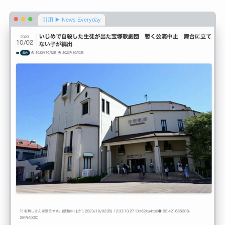
引用 ▶ News Everyday