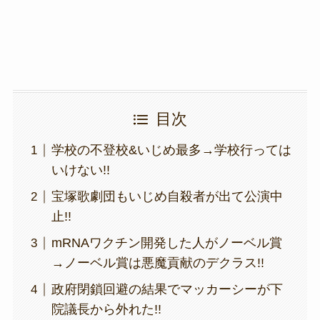
k
目次
学校の不登校&いじめ最多→学校行っては
いけない!!
宝塚歌劇団もいじめ自殺者が出て公演中
止!!
mRNAワクチン開発した人がノーベル賞
→ノーベル賞は悪魔貢献のデクラス!!
政府閉鎖回避の結果でマッカーシーが下
院議長から外れた!!