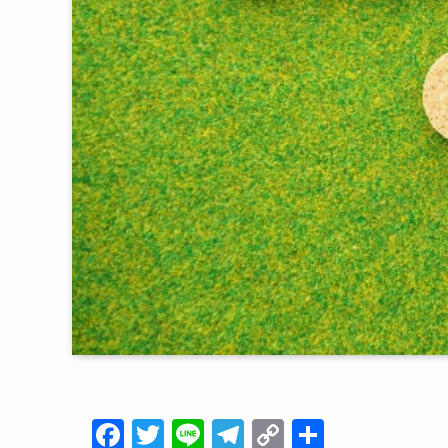
F
T
Li
T
C
共