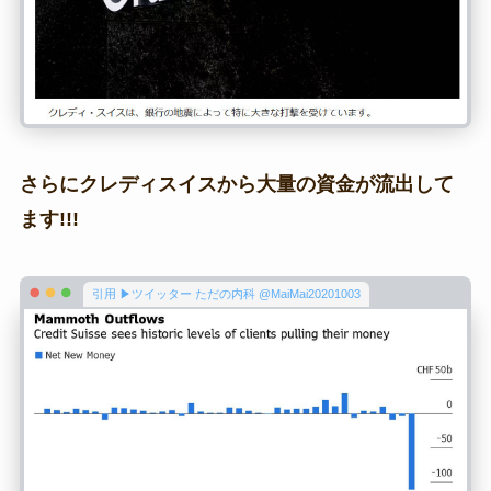
さらにクレディスイスから大量の資金が流出して
ます!!!
引用 ▶ツイッター ただの内科 @MaiMai20201003