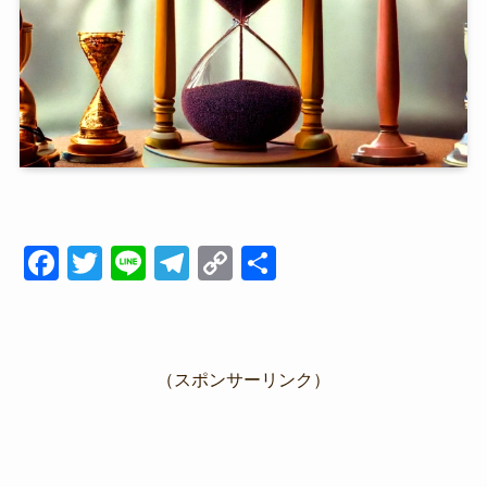
F
T
Li
T
C
共
a
wi
n
el
o
有
c
tt
e
e
p
e
er
gr
y
（スポンサーリンク）
b
a
Li
o
m
n
o
k