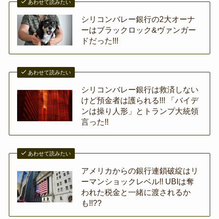
あわせて読みたい
シリコンバレー銀行の2大オーナ
ーはブラックロック&ヴァンガー
ドだった!!!
あわせて読みたい
シリコンバレー銀行は救済しない
けど預金者は護られる!!! 「バイデ
ンは操り人形」とトランプ大統領
言った!!
あわせて読みたい
アメリカからの銀行連鎖破綻はリ
ーマンショックレベル!! UBIは奪
われた税金と一緒に渡されるか
も!!??