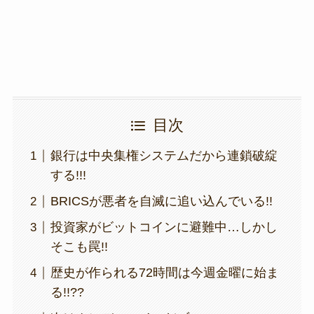
k
目次
銀行は中央集権システムだから連鎖破綻
する!!!
BRICSが悪者を自滅に追い込んでいる!!
投資家がビットコインに避難中…しかし
そこも罠!!
歴史が作られる72時間は今週金曜に始ま
る!!??