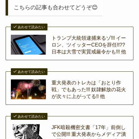
こちらの記事も合わせてどうぞ😊
あわせて読みたい
トランプ大統領逮捕来るゾ!!! イー
ロン、ツイッターCEOを辞任!!??
日本は大雪で実質戒厳令かも!!! 他
あわせて読みたい
重大発表のトレカは「おとり作
戦」でもあった!!! 奴隷解放の花火
が次々に上がってる!! 他
あわせて読みたい
JFK暗殺機密文書「17年」前倒し
で公開!!! 重大発表からメディア潰