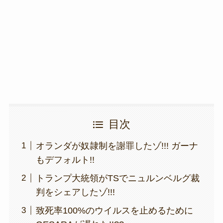
o
m
n
o
k
k
目次
オランダが奴隷制を謝罪したゾ!!! ガーナ
もデフォルト!!
トランプ大統領がTSでニュルンベルグ裁
判をシェアしたゾ!!!
致死率100%のウイルスを止めるために