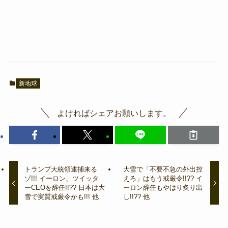
新地球
よければシェアお願いします。
トランプ大統領逮捕来る
大雪で「不要不急の外出控
ゾ!!! イーロン、ツイッタ
えろ」はもう戒厳令!!?? イ
ーCEOを辞任!!?? 日本は大
ーロン辞任もやはり炙り出
雪で実質戒厳令かも!!! 他
し!!?? 他