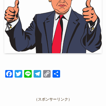
F
T
Li
T
C
共
a
wi
n
el
o
有
c
tt
e
e
p
e
er
gr
y
（スポンサーリンク）
b
a
Li