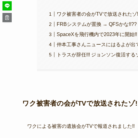
ワク被害者の会がTVで放送されたゾ!!
FRBシステムが置換 → QFSかな!!??
SpaceXを飛行機内で2023年に開始!!
仲本工事さんニュースにはるよが出てた
トラスが辞任!!! ジョンソン復活するゾ
ワク被害者の会がTVで放送されたゾ!!
ワクによる被害の遺族会がTVで報道されました!!