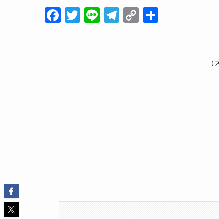
F
T
Li
T
C
共
a
wi
n
el
o
有
c
tt
e
e
p
e
er
gr
y
（
b
a
Li
o
m
n
o
k
k