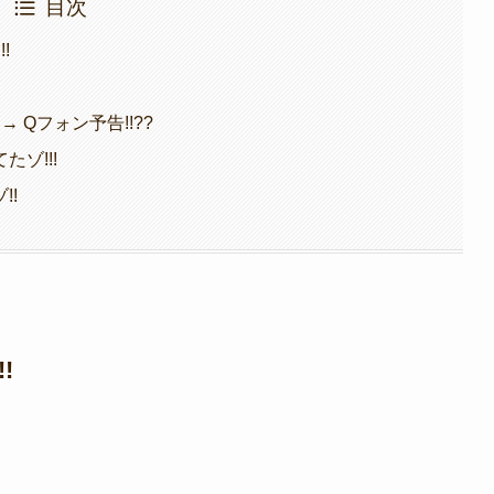
目次
!
 → Qフォン予告!!??
ゾ!!!
!!
!