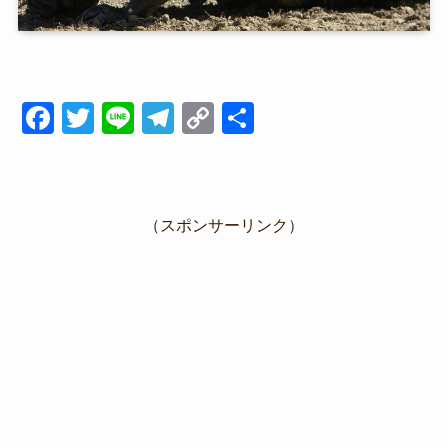
F
T
Li
T
C
共
a
wi
n
el
o
有
c
tt
e
e
p
e
er
gr
y
（スポンサーリンク）
b
a
Li
o
m
n
o
k
k