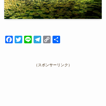
F
T
Li
T
C
共
a
wi
n
el
o
有
c
tt
e
e
p
e
er
gr
y
（スポンサーリンク）
b
a
Li
o
m
n
o
k
k