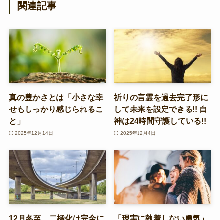
関連記事
真の豊かさとは「小さな幸
祈りの言霊を過去完了形に
せもしっかり感じられるこ
して未来を設定できる!! 自
と」
神は24時間守護している!!
2025年12月14日
2025年12月4日
12月冬至、二極化は完全に
「現実に執着しない勇気」