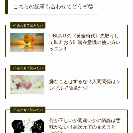
こちらの記事も合わせてどうぞ😊
あわせて読みたい
UBIありの《黄金時代》先取りし
て味わおう!!! 潜在意識の使い方レ
ッスン!!
あわせて読みたい
嫌なことはするな!!! 人間関係はシ
ンプルで簡単だゾ!!
あわせて読みたい
何か正しいか間違いかの議論は意
味がない!!! 高次元での見え方と