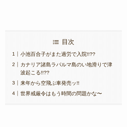
目次
小池百合子がまた過労で入院!!??
カナリア諸島ラパルマ島のい地滑りで津
波起こる!!??
来年から空飛ぶ車発売ッ!!
世界戒厳令はもう時間の問題かな〜