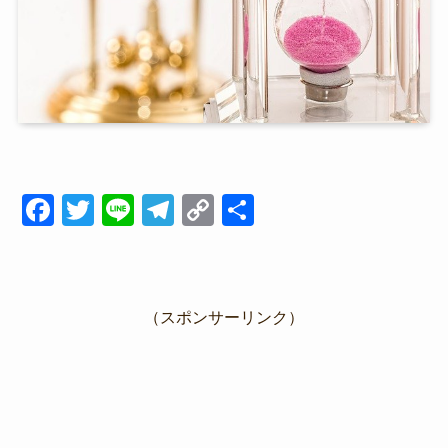
F
T
Li
T
C
共
a
wi
n
el
o
有
c
tt
e
e
p
e
er
gr
y
（スポンサーリンク）
b
a
Li
o
m
n
o
k
k