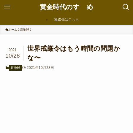
黄金時代のすゝめ
連絡先はこちら
ホーム
新地球
世界戒厳令はもう時間の問題か
2021
10/28
な〜
2021年10月28日
新地球