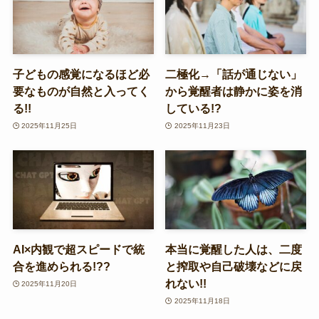
子どもの感覚になるほど必
二極化→「話が通じない」
要なものが自然と入ってく
から覚醒者は静かに姿を消
る!!
している!?
2025年11月25日
2025年11月23日
AI×内観で超スピードで統
本当に覚醒した人は、二度
合を進められる!??
と搾取や自己破壊などに戻
れない!!
2025年11月20日
2025年11月18日