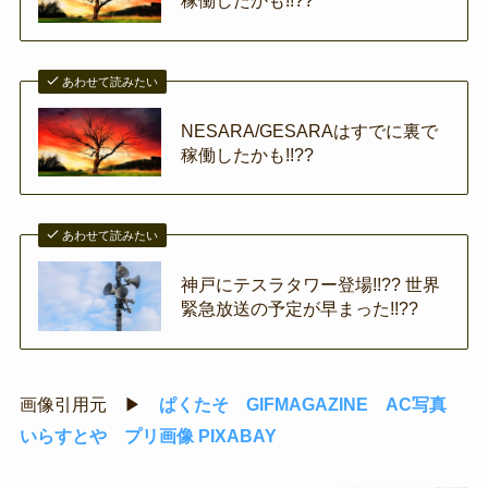
あわせて読みたい
NESARA/GESARAはすでに裏で
稼働したかも!!??
あわせて読みたい
神戸にテスラタワー登場!!?? 世界
緊急放送の予定が早まった!!??
画像引用元 ▶
ぱくたそ
GIFMAGAZINE
AC写真
いらすとや
プリ画像
PIXABAY