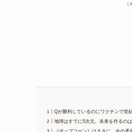
e
er
gr
y
（
b
a
Li
o
m
n
o
k
k
Qが勝利しているのにワクチンで世紀
地球はすでに5次元。未来を作るのは《
《ポップコーン》はまさに、今の矛