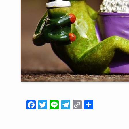
F
T
Li
T
C
共
a
wi
n
el
o
有
c
tt
e
e
p