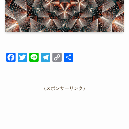
F
T
Li
T
C
共
a
wi
n
el
o
有
c
tt
e
e
p
e
er
gr
y
（スポンサーリンク）
b
a
Li
o
m
n
o
k
k