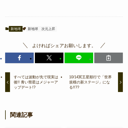
新地球
新地球
次元上昇
よければシェアお願いします。
すべては波動が先で現実は
10/14冥王星順行で「世界
後!! 青い彗星はメジャーア
規模の新ステージ」にな
ップデート!?
る!!??
関連記事