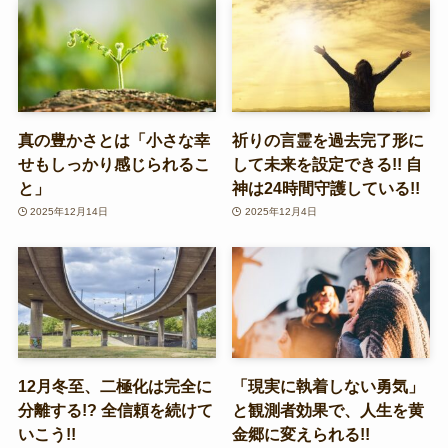
真の豊かさとは「小さな幸
祈りの言霊を過去完了形に
せもしっかり感じられるこ
して未来を設定できる!! 自
と」
神は24時間守護している!!
2025年12月14日
2025年12月4日
12月冬至、二極化は完全に
「現実に執着しない勇気」
分離する!? 全信頼を続けて
と観測者効果で、人生を黄
いこう!!
金郷に変えられる!!